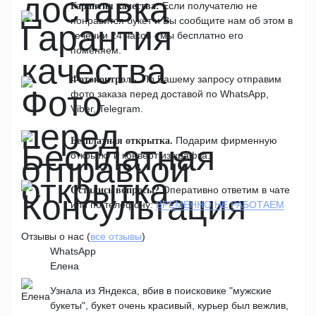
Если получателю не
Гарантия качества:
понравится букет и Вы сообщите нам об этом в
течении 24 часов - мы бесплатно его
поменяем.
По Вашему запросу отправим
Фотоконтроль.
фото заказа перед доставой по WhatsApp,
Viber, Telegram.
Подарим фирменную
Бесплатная открытка.
открытку и конверт из крафта.
Оперативно ответим в чате
Остались вопросы?
или по телефону:
ВРЕМЕННО НЕ РАБОТАЕМ
Отзывы о нас (
все отзывы
)
WhatsApp
Елена
Узнала из Яндекса, вбив в поисковике "мужские
букеты", букет очень красивый, курьер был вежлив,