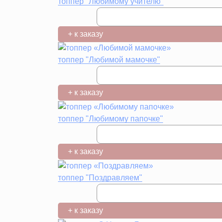
топпер "Любимому учителю"
+ к заказу
топпер "Любимой мамочке"
+ к заказу
топпер "Любимому папочке"
+ к заказу
топпер "Поздравляем"
+ к заказу