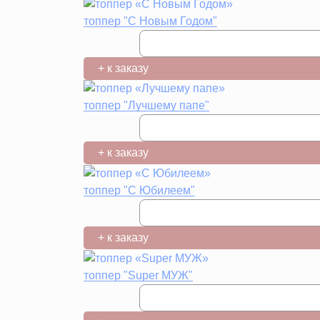
топпер "С Новым Годом"
+ к заказу
топпер "Лучшему папе"
+ к заказу
топпер "С Юбилеем"
+ к заказу
топпер "Super МУЖ"