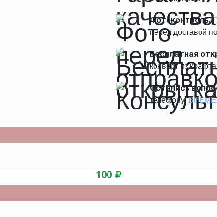
П
Фотоконтроль.
перед доставой по
Бесплатная отк
конверт из крафта
Остались вопро
телефону:
ВРЕМЕ
КУПИТЬ
100