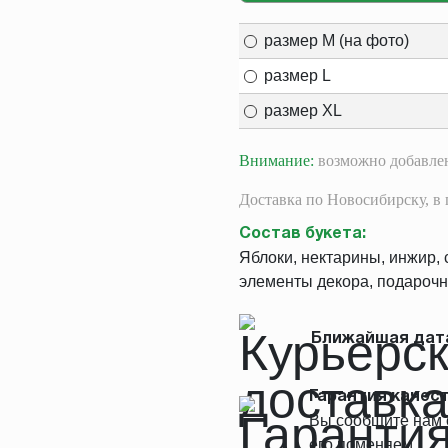
размер M (на фото)
размер L
размер XL
Внимание:
возможно добавлен
Доставка
по Новосибирску,
в 
Состав букета
:
Яблоки, нектарины, инжир, 
элементы декора, подарочн
Ближайшая дата
Гарантия качест
Вы сообщите нам о
его поменяем.