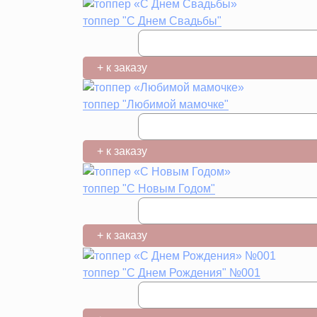
топпер "С Днем Свадьбы"
+ к заказу
топпер "Любимой мамочке"
+ к заказу
топпер "С Новым Годом"
+ к заказу
топпер "С Днем Рождения" №001