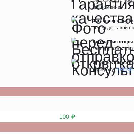
его поменяем.
Фотоконтроль.
По 
перед доставой по
Бесплатная откры
конверт из крафта
Остались вопросы
телефону:
ВРЕМЕ
КУПИТЬ
100