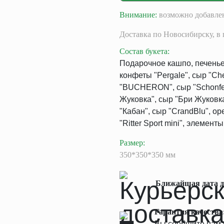
Внимание:
возможно добавлен
Доставка
по Новосибирску,
в 
Состав букета
:
Подарочное кашпо, печенье "
конфеты "Pergale", сыр "Che
"BUCHERON", сыр "Schonfel
Жуковка", сыр "Бри Жуковк
"Кабан", сыр "CrandBlu", о
"Ritter Sport mini", элемент
Размер
:
350*350*350 мм
Ближайшая дата д
Гарантия качества
Вы сообщите нам о