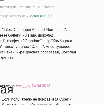
ие/замена напитка на Ваш выбор
пределах города -
Бесплатно!
?
Jules Destrooper Almond Florentines",
ese Gallery" - 3 вида, шоколад
d", конфеты "Grondard", сыр "Камбоцола
а", мясо тушеное "Олень", мясо тушеное
рех Пекан, икра красная лососевая, шоколад
ы декора.
оставки:
сегодня,
24.04.2018
:
Если получателю не понравится букет и
б этом в течении 24 часов - мы бесплатно