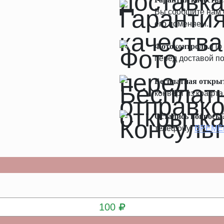
Вы сообщите нам о
его поменяем.
Фотоконтроль.
По 
перед доставой по
Бесплатная откры
конверт из крафта
Остались вопросы
телефону:
ВРЕМЕ
КУПИТЬ
100