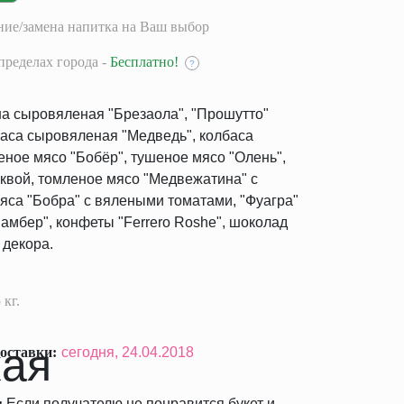
ие/замена напитка на Ваш выбор
пределах города -
Бесплатно!
?
а сыровяленая "Брезаола", "Прошутто"
аса сыровяленая "Медведь", колбаса
еное мясо "Бобёр", тушеное мясо "Олень",
юквой, томленое мясо "Медвежатина" с
мяса "Бобра" с вялеными томатами, "Фуагра"
мамбер", конфеты "Ferrero Roshe", шоколад
ы декора.
 кг.
оставки:
сегодня,
24.04.2018
:
Если получателю не понравится букет и