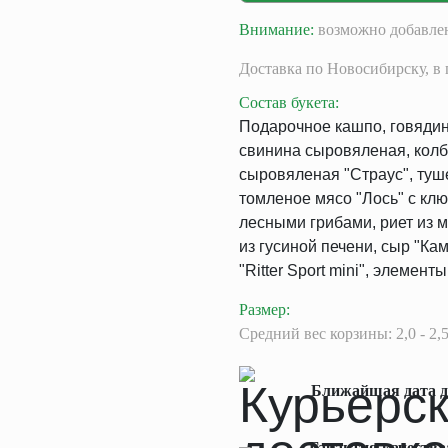
Внимание:
возможно добавлен
Доставка
по Новосибирску,
в 
Состав букета
:
Подарочное кашпо, говядин
свинина сыровяленая, колб
сыровяленая "Страус", туш
томленое мясо "Лось" с кл
лесными грибами, риет из 
из гусиной печени, сыр "Ка
"Ritter Sport mini", элемент
Размер
:
Средний вес корзины: 2,0 - 2,5
Ближайшая дата д
Гарантия качества