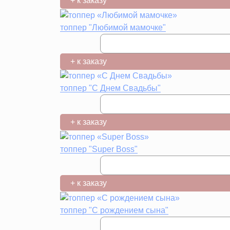
+ к заказу
топпер "Любимой мамочке"
+ к заказу
топпер "С Днем Свадьбы"
+ к заказу
топпер "Super Boss"
+ к заказу
топпер "С рождением сына"