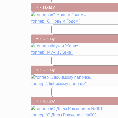
+ к заказу
топпер "С Новым Годом"
+ к заказу
топпер "Муж и Жена"
+ к заказу
топпер "Любимому папочке"
+ к заказу
топпер "С Днем Рождения" №001