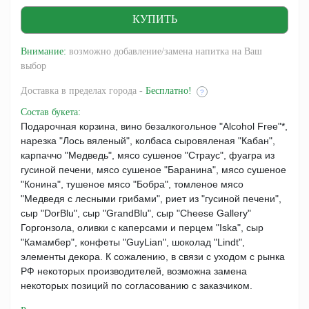
Внимание:
возможно добавление/замена напитка на Ваш
выбор
Доставка
в пределах города -
Бесплатно!
?
Состав букета
:
Подарочная корзина, вино безалкогольное "Alcohol Free"*,
нарезка "Лось вяленый", колбаса сыровяленая "Кабан",
карпаччо "Медведь", мясо сушеное "Страус", фуагра из
гусиной печени, мясо сушеное "Баранина", мясо сушеное
"Конина", тушеное мясо "Бобра", томленое мясо
"Медведя с лесными грибами", риет из "гусиной печени",
сыр "DorBlu", сыр "GrandBlu", сыр "Cheese Gallery"
Горгонзола, оливки с каперсами и перцем "Iska", сыр
"Камамбер", конфеты "GuyLian", шоколад "Lindt",
элементы декора. К сожалению, в связи с уходом с рынка
РФ некоторых производителей, возможна замена
некоторых позиций по согласованию с заказчиком.