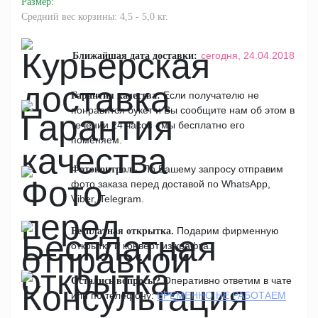
Размер
:
Средний вес корзины: 4,5 - 5,0 кг.
сегодня,
24.04.2018
Ближайшая дата доставки:
Если получателю не
Гарантия качества:
понравится букет и Вы сообщите нам об этом в
течении 24 часов - мы бесплатно его
поменяем.
По Вашему запросу отправим
Фотоконтроль.
фото заказа перед доставой по WhatsApp,
Viber, Telegram.
Подарим фирменную
Бесплатная открытка.
открытку и конверт из крафта.
Оперативно ответим в чате
Остались вопросы?
или по телефону:
ВРЕМЕННО НЕ РАБОТАЕМ