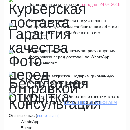
сегодня,
24.04.2018
Ближайшая дата доставки:
Если получателю не
Гарантия качества:
понравится букет и Вы сообщите нам об этом в
течении 24 часов - мы бесплатно его
поменяем.
По Вашему запросу отправим
Фотоконтроль.
фото заказа перед доставой по WhatsApp,
Viber, Telegram.
Подарим фирменную
Бесплатная открытка.
открытку и конверт из крафта.
Оперативно ответим в чате
Остались вопросы?
или по телефону:
ВРЕМЕННО НЕ РАБОТАЕМ
Отзывы о нас (
все отзывы
)
WhatsApp
Елена