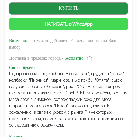
НАПИСАТЬ в WhatsApp
Внимание:
возможно добавление/замена напитка на Ваш
выбор
Доставка
в пределах города -
Бесплатно!
?
Состав букета
:
Подарочное кашпо, хлебцы "Blockbuster", грудинка "Горки",
колбаски "Пивчики", маринованные грибы "Опята", сыр с
голубой плесенью "Grassan", риет "Chef Rillettes" с сыром
пармезан и оливками, риет "Chef Rillettes" с крабом, риет из
мяса лося с лимоном, остро-сладкий соус для мяса,
шпроты в масле, орех "Пекан", элементы декора. К
сожалению, в связи с уходом с рынка РФ некоторых
производителей, возможна замена некоторых позиций по
согласованию с заказчиком.
Размер
: