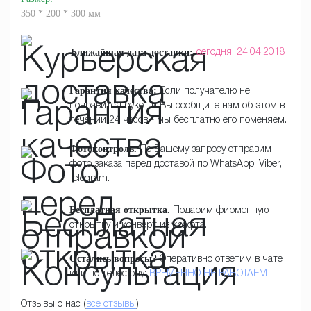
350 * 200 * 300 мм
Ближайшая дата доставки:
сегодня,
24.04.2018
Гарантия качества:
Если получателю не
понравится букет и Вы сообщите нам об этом в
течении 24 часов - мы бесплатно его поменяем.
Фотоконтроль.
По Вашему запросу отправим
фото заказа перед доставой по WhatsApp, Viber,
Telegram.
Бесплатная открытка.
Подарим фирменную
открытку и конверт из крафта.
Остались вопросы?
Оперативно ответим в чате
или по телефону:
ВРЕМЕННО НЕ РАБОТАЕМ
Отзывы о нас (
все отзывы
)