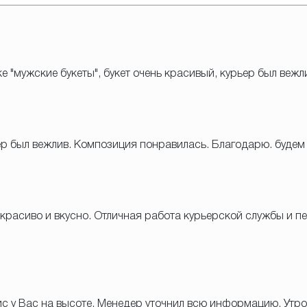
ке "мужские букеты", букет очень красивый, курьер был вежл
ер был вежлив. Композиция понравилась. Благодарю. будем
 красиво и вкусно. Отличная работа курьерской службы и 
вис у Вас на высоте. Менедер уточнил всю информацию. У