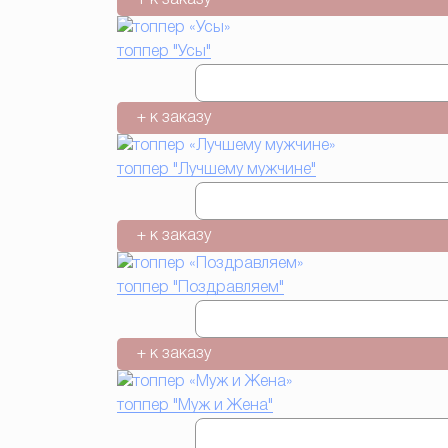
топпер "Усы"
+ к заказу
топпер "Лучшему мужчине"
+ к заказу
топпер "Поздравляем"
+ к заказу
топпер "Муж и Жена"