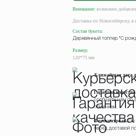
Внимание:
возможно добавлен
Доставка
по Новосибирску,
в 
Состав букета
:
Деревянный топпер "С рож
Размер
:
120*75 мм
Ближайшая дата д
Гарантия качества
сообщите нам об э
поменяем.
Фотоконтроль.
По 
перед доставой по 