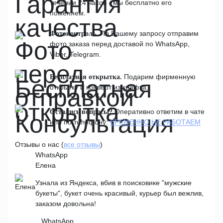
течении 24 часов - мы бесплатно его
поменяем.
По Вашему запросу отправим
Фотоконтроль.
фото заказа перед доставой по WhatsApp,
Viber, Telegram.
Подарим фирменную
Бесплатная открытка.
открытку и конверт из крафта.
Оперативно ответим в чате
Остались вопросы?
или по телефону:
ВРЕМЕННО НЕ РАБОТАЕМ
Отзывы о нас (
все отзывы
)
WhatsApp
Елена
Узнала из Яндекса, вбив в поисковике "мужские
букеты", букет очень красивый, курьер был вежлив,
заказом довольна!
WhatsApp