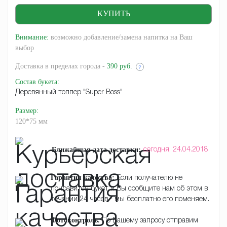
Внимание:
возможно добавление/замена напитка на Ваш
выбор
Доставка
в пределах города -
390 руб.
?
Состав букета
:
Деревянный топпер "Super Boss"
Размер
:
120*75 мм
Ближайшая дата доставки:
сегодня,
24.04.2018
Гарантия качества:
Если получателю не
понравится букет и Вы сообщите нам об этом в
течении 24 часов - мы бесплатно его поменяем.
Фотоконтроль.
По Вашему запросу отправим