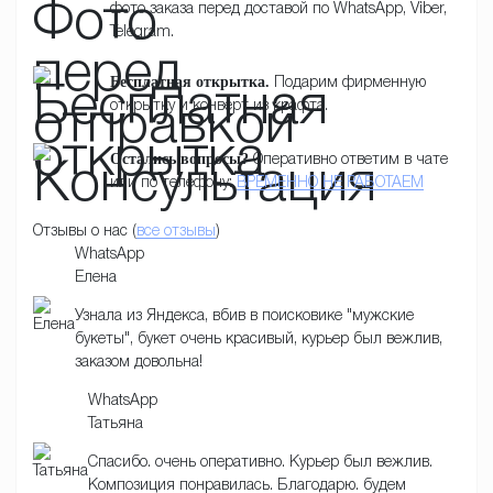
фото заказа перед доставой по WhatsApp, Viber,
Telegram.
Бесплатная открытка.
Подарим фирменную
открытку и конверт из крафта.
Остались вопросы?
Оперативно ответим в чате
или по телефону:
ВРЕМЕННО НЕ РАБОТАЕМ
Отзывы о нас (
все отзывы
)
WhatsApp
Елена
Узнала из Яндекса, вбив в поисковике "мужские
букеты", букет очень красивый, курьер был вежлив,
заказом довольна!
WhatsApp
Татьяна
Спасибо. очень оперативно. Курьер был вежлив.
Композиция понравилась. Благодарю. будем