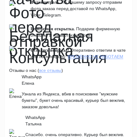
По Вашему запросу отправим
Фотоконтроль.
фото заказа перед доставой по WhatsApp,
Viber, Telegram.
Подарим фирменную
Бесплатная открытка.
открытку и конверт из крафта.
Оперативно ответим в чате
Остались вопросы?
или по телефону:
ВРЕМЕННО НЕ РАБОТАЕМ
Отзывы о нас (
все отзывы
)
WhatsApp
Елена
Узнала из Яндекса, вбив в поисковике "мужские
букеты", букет очень красивый, курьер был вежлив,
заказом довольна!
WhatsApp
Татьяна
Спасибо. очень оперативно. Курьер был вежлив.